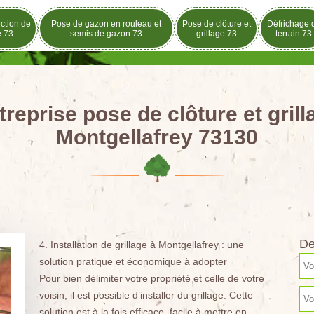
ection de
Pose de gazon en rouleau et
Pose de clôture et
Défrichage 
e 73
semis de gazon 73
grillage 73
terrain 73
treprise pose de clôture et grill
Montgellafrey 73130
De
4. Installation de grillage à Montgellafrey : une
solution pratique et économique à adopter
Pour bien délimiter votre propriété et celle de votre
voisin, il est possible d’installer du grillage. Cette
solution est à la fois efficace, facile à mettre en