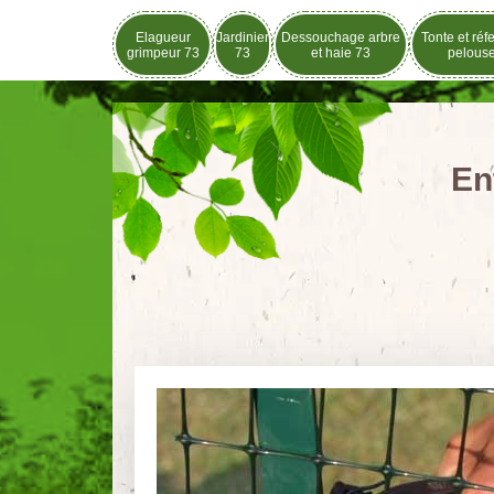
Elagueur
Jardinier
Dessouchage arbre
Tonte et réf
grimpeur 73
73
et haie 73
pelous
En