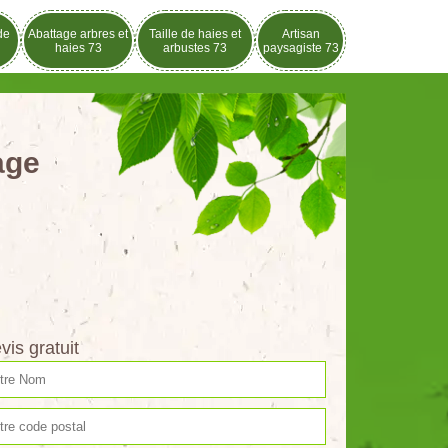
de
Abattage arbres et
Taille de haies et
Artisan
haies 73
arbustes 73
paysagiste 73
age
vis gratuit