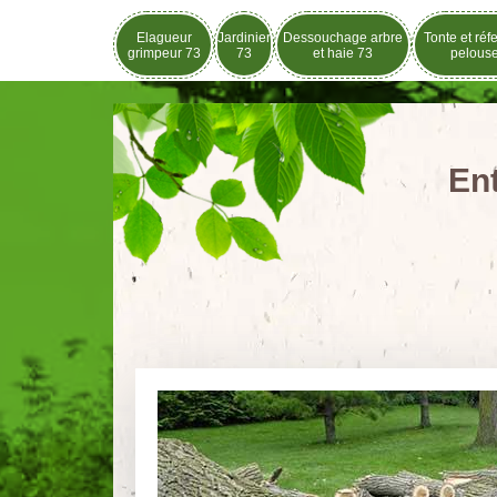
Elagueur
Jardinier
Dessouchage arbre
Tonte et réf
grimpeur 73
73
et haie 73
pelous
En