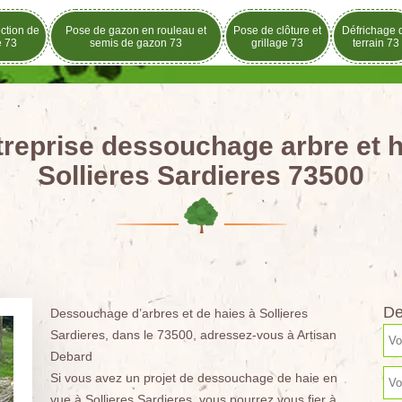
ection de
Pose de gazon en rouleau et
Pose de clôture et
Défrichage 
e 73
semis de gazon 73
grillage 73
terrain 73
treprise dessouchage arbre et h
Sollieres Sardieres 73500
De
Dessouchage d’arbres et de haies à Sollieres
Sardieres, dans le 73500, adressez-vous à Artisan
Debard
Si vous avez un projet de dessouchage de haie en
vue à Sollieres Sardieres, vous pourrez vous fier à