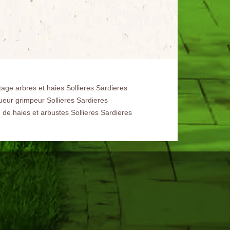
tage arbres et haies Sollieres Sardieres
ueur grimpeur Sollieres Sardieres
e de haies et arbustes Sollieres Sardieres