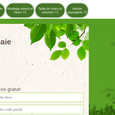
de
Abattage arbres et
Taille de haies et
Artisan
haies 73
arbustes 73
paysagiste 73
aie
vis gratuit