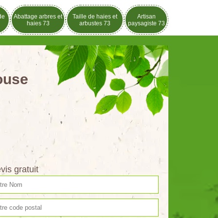
de
Abattage arbres et
Taille de haies et
Artisan
haies 73
arbustes 73
paysagiste 73
louse
vis gratuit