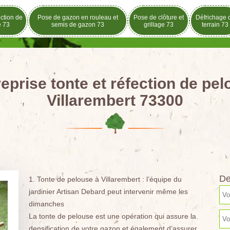
ection de
Pose de gazon en rouleau et
Pose de clôture et
Défrichage 
e 73
semis de gazon 73
grillage 73
terrain 73
eprise tonte et réfection de pe
Villarembert 73300
De
1. Tonte de pelouse à Villarembert : l’équipe du
jardinier Artisan Debard peut intervenir même les
dimanches
La tonte de pelouse est une opération qui assure la
densification de votre gazon et également d’assurer