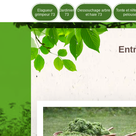
Elagueur
Jardinier
Dessouchage arbre
Tonte et réf
grimpeur 73
73
et haie 73
pelous
Entr