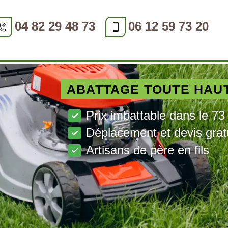
04 82 29 48 73
06 12 59 73 20
ABATTAGE TOUTE HAU
Prix imbattable dans le 73
Déplacement et devis grat
Artisans de père en fils