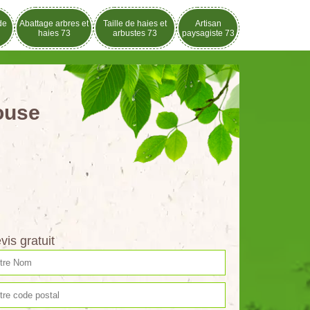
de
Abattage arbres et
Taille de haies et
Artisan
haies 73
arbustes 73
paysagiste 73
louse
vis gratuit