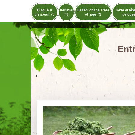
Elagueur
Jardinier
Dessouchage arbre
Tonte et réf
grimpeur 73
73
et haie 73
pelous
Entr