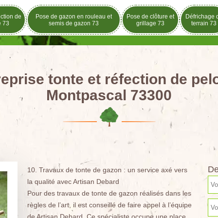
ection de
Pose de gazon en rouleau et
Pose de clôture et
Défrichage 
e 73
semis de gazon 73
grillage 73
terrain 73
eprise tonte et réfection de pe
Montpascal 73300
De
10. Travaux de tonte de gazon : un service axé vers
la qualité avec Artisan Debard
Pour des travaux de tonte de gazon réalisés dans les
règles de l’art, il est conseillé de faire appel à l’équipe
de Artisan Debard. Ce spécialiste occupe une place