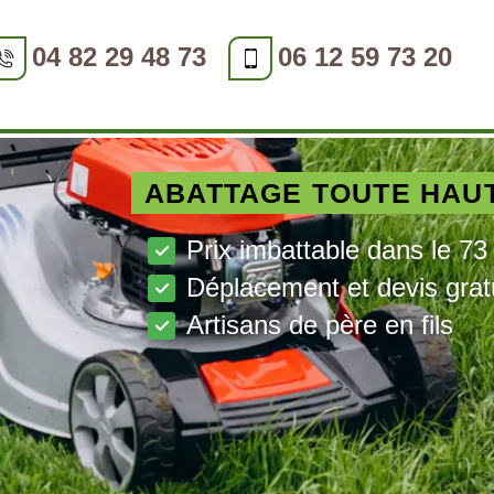
04 82 29 48 73
06 12 59 73 20
ABATTAGE TOUTE HAU
Prix imbattable dans le 73
Déplacement et devis grat
Artisans de père en fils