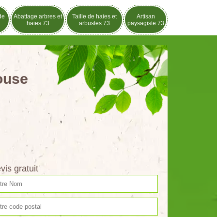
de
Abattage arbres et
Taille de haies et
Artisan
haies 73
arbustes 73
paysagiste 73
louse
vis gratuit