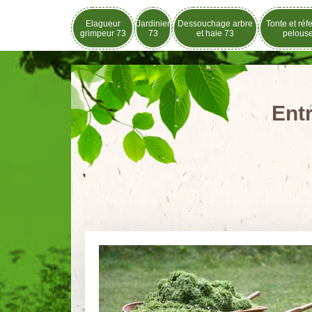
Elagueur
Jardinier
Dessouchage arbre
Tonte et réf
grimpeur 73
73
et haie 73
pelous
Entr