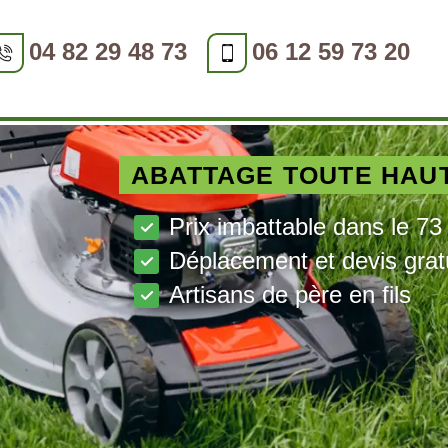
04 82 29 48 73
06 12 59 73 20
ABATTAGE TOUTE HAU
Prix imbattable dans le 73
Déplacement et devis grat
Artisans de père en fils