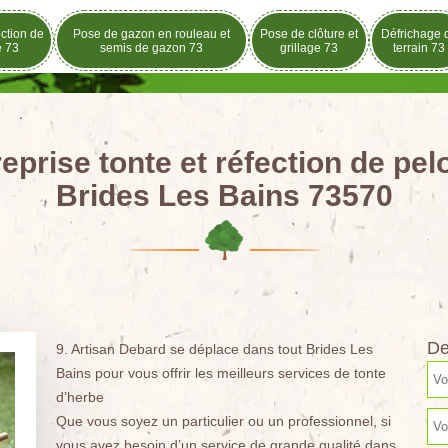
ection de
Pose de gazon en rouleau et
Pose de clôture et
Défrichage 
e 73
semis de gazon 73
grillage 73
terrain 73
eprise tonte et réfection de pe
Brides Les Bains 73570
De
9. Artisan Debard se déplace dans tout Brides Les
Bains pour vous offrir les meilleurs services de tonte
d’herbe
Que vous soyez un particulier ou un professionnel, si
vous avez besoin d’un service de grande qualité dans