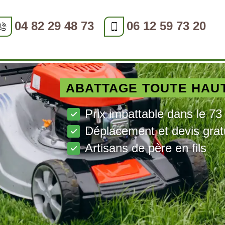
04 82 29 48 73
06 12 59 73 20
ABATTAGE TOUTE HAU
Prix imbattable dans le 73
Déplacement et devis grat
Artisans de père en fils