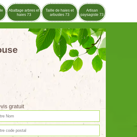
de
Abattage arbres et
Taille de haies et
Artisan
haies 73
arbustes 73
paysagiste 73
louse
vis gratuit