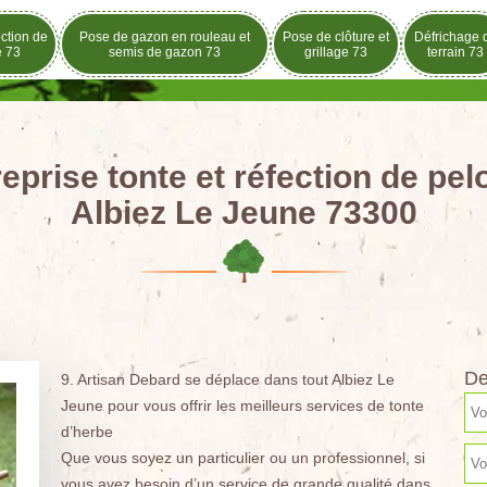
ection de
Pose de gazon en rouleau et
Pose de clôture et
Défrichage 
e 73
semis de gazon 73
grillage 73
terrain 73
eprise tonte et réfection de pe
Albiez Le Jeune 73300
De
9. Artisan Debard se déplace dans tout Albiez Le
Jeune pour vous offrir les meilleurs services de tonte
d’herbe
Que vous soyez un particulier ou un professionnel, si
vous avez besoin d’un service de grande qualité dans