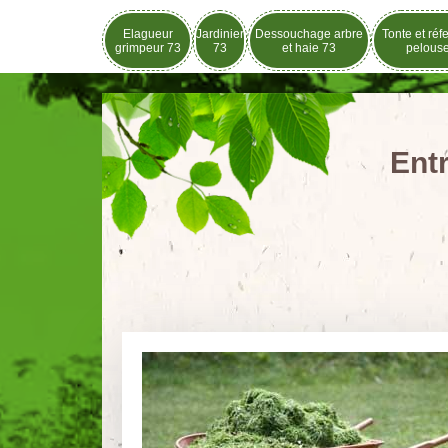
Elagueur
Jardinier
Dessouchage arbre
Tonte et réf
grimpeur 73
73
et haie 73
pelous
Entr