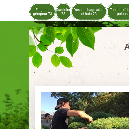
Elagueur
Jardinier
Dessouchage arbre
Tonte et réf
grimpeur 73
73
et haie 73
pelous
A