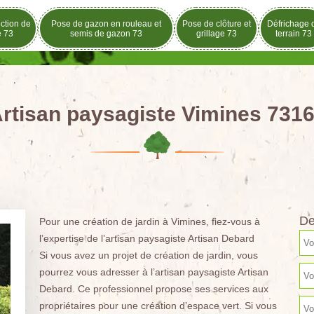
ection de
Pose de gazon en rouleau et
Pose de clôture et
Défrichage 
e 73
semis de gazon 73
grillage 73
terrain 73
rtisan paysagiste Vimines 731
De
Pour une création de jardin à Vimines, fiez-vous à
l’expertise de l’artisan paysagiste Artisan Debard
Si vous avez un projet de création de jardin, vous
pourrez vous adresser à l’artisan paysagiste Artisan
Debard. Ce professionnel propose ses services aux
propriétaires pour une création d’espace vert. Si vous