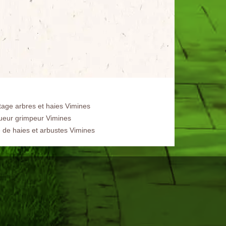
tage arbres et haies Vimines
ueur grimpeur Vimines
e de haies et arbustes Vimines