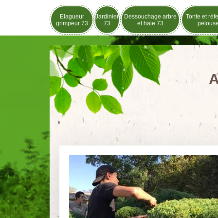
Elagueur
Jardinier
Dessouchage arbre
Tonte et réf
grimpeur 73
73
et haie 73
pelous
A