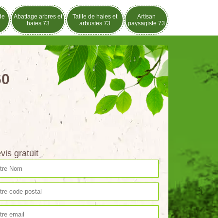
de
Abattage arbres et
Taille de haies et
Artisan
haies 73
arbustes 73
paysagiste 73
60
vis gratuit