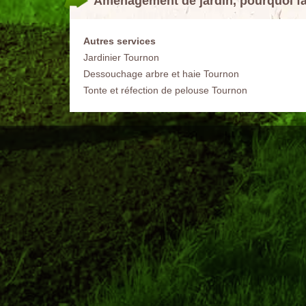
Aménagement de jardin, pourquoi fa
Autres services
Jardinier Tournon
Dessouchage arbre et haie Tournon
Tonte et réfection de pelouse Tournon