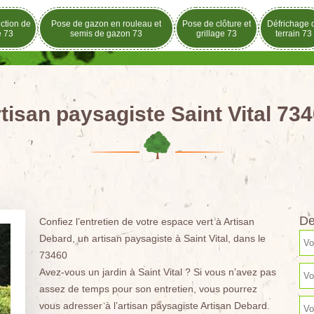
ection de
Pose de gazon en rouleau et
Pose de clôture et
Défrichage 
e 73
semis de gazon 73
grillage 73
terrain 73
tisan paysagiste Saint Vital 73
De
Confiez l’entretien de votre espace vert à Artisan
Debard, un artisan paysagiste à Saint Vital, dans le
73460
Avez-vous un jardin à Saint Vital ? Si vous n’avez pas
assez de temps pour son entretien, vous pourrez
vous adresser à l’artisan paysagiste Artisan Debard.