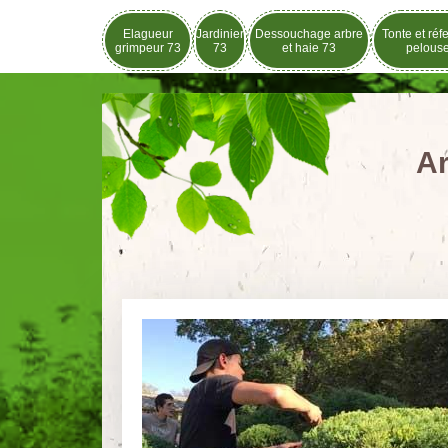
Elagueur
Jardinier
Dessouchage arbre
Tonte et réf
grimpeur 73
73
et haie 73
pelous
Ar