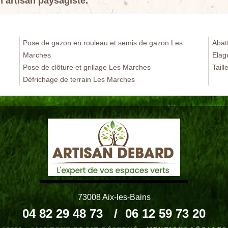
un artisan paysagiste.
Pose de gazon en rouleau et semis de gazon Les
Abat
Marches
Elag
Pose de clôture et grillage Les Marches
Tail
Défrichage de terrain Les Marches
73008 Aix-les-Bains
04 82 29 48 73
/
06 12 59 73 20