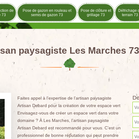
ection de
Pose de gazon en rouleau et
Pose de clôture et
Défrichage 
e 73
semis de gazon 73
grillage 73
terrain 73
isan paysagiste Les Marches 7
De
Faites appel à l’expertise de l’artisan paysagiste
Artisan Debard pour la création de votre espace vert
Envisagez-vous de créer un espace vert dans votre
domaine ? À Les Marches, l’artisan paysagiste
Artisan Debard est recommandé pour vous. C’est un
professionnel de bonne réputation qui peut prendre