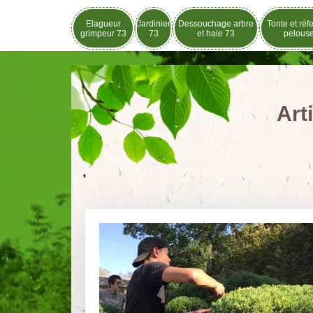
Elagueur
Jardinier
Dessouchage arbre
Tonte et réf
grimpeur 73
73
et haie 73
pelous
Art