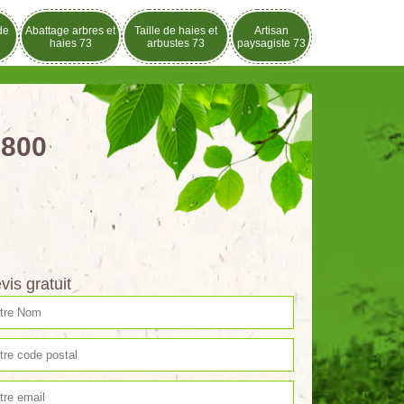
de
Abattage arbres et
Taille de haies et
Artisan
haies 73
arbustes 73
paysagiste 73
3800
vis gratuit