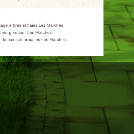
tage arbres et haies Les Marches
ueur grimpeur Les Marches
le de haies et arbustes Les Marches