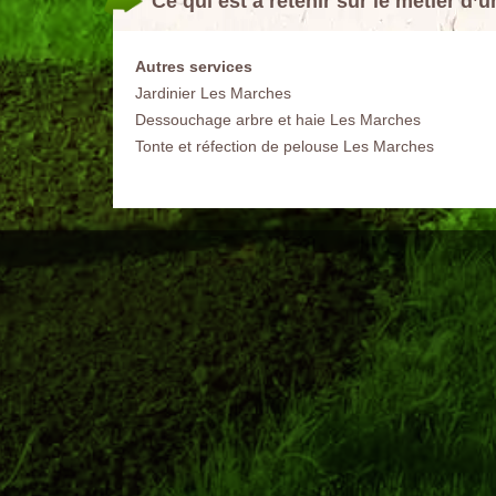
Ce qui est à retenir sur le métier d’
Autres services
Jardinier Les Marches
Dessouchage arbre et haie Les Marches
Tonte et réfection de pelouse Les Marches