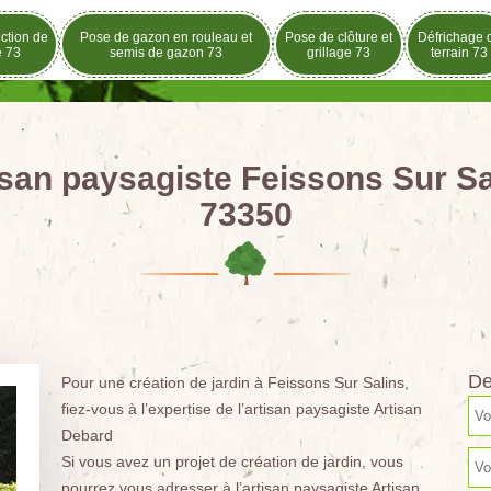
ection de
Pose de gazon en rouleau et
Pose de clôture et
Défrichage 
e 73
semis de gazon 73
grillage 73
terrain 73
isan paysagiste Feissons Sur Sa
73350
De
Pour une création de jardin à Feissons Sur Salins,
fiez-vous à l’expertise de l’artisan paysagiste Artisan
Debard
Si vous avez un projet de création de jardin, vous
pourrez vous adresser à l’artisan paysagiste Artisan