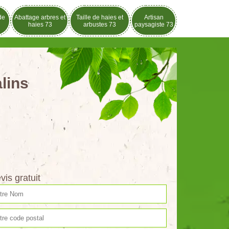
de
Abattage arbres et
Taille de haies et
Artisan
haies 73
arbustes 73
paysagiste 73
lins
vis gratuit