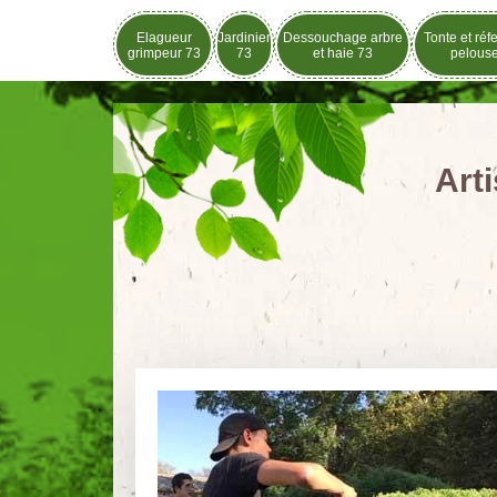
Elagueur
Jardinier
Dessouchage arbre
Tonte et réf
grimpeur 73
73
et haie 73
pelous
Art