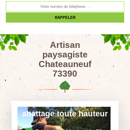
Artisan
paysagiste
Chateauneuf
73390
abattage toute hauteur