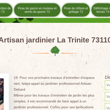
ection de
Pose de gazon en rouleau et
Pose de clôture et
Défrichage 
e 73
semis de gazon 73
grillage 73
terrain 73
Artisan jardinier La Trinite 7311
De
19. Pour vos prochains travaux d’entretien d’espace
vert, faites appel au jardinier professionnel Artisan
Debard
Même pour les travaux d’entretien de jardin les plus
simples, il est recommandé de faire appel à un
jardinier professionnel. Connu pour ses tarifications