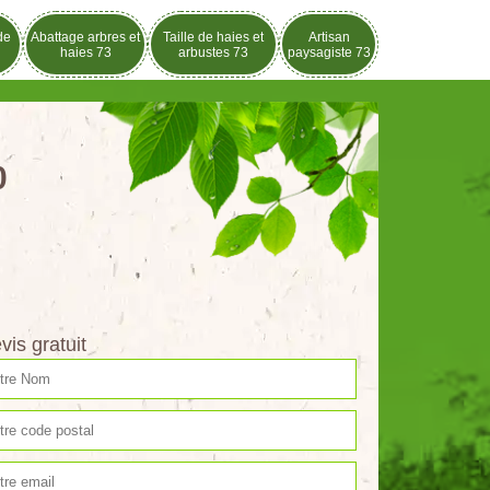
de
Abattage arbres et
Taille de haies et
Artisan
haies 73
arbustes 73
paysagiste 73
0
vis gratuit