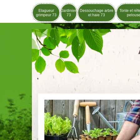
Elagueur
Jardinier
Dessouchage arbre
Tonte et réf
grimpeur 73
73
et haie 73
pelous