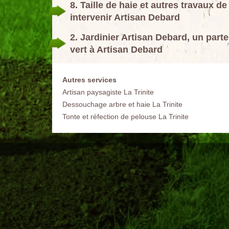
8. Taille de haie et autres travaux de
intervenir Artisan Debard
2. Jardinier Artisan Debard, un part
vert à Artisan Debard
Autres services
Artisan paysagiste La Trinite
Dessouchage arbre et haie La Trinite
Tonte et réfection de pelouse La Trinite