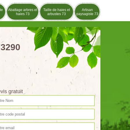
de
Abattage arbres et
Taille de haies et
Artisan
haies 73
arbustes 73
paysagiste 73
73290
vis gratuit