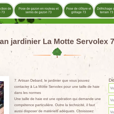
ection de
Pose de gazon en rouleau et
Pose de clôture et
Défrichage 
e 73
semis de gazon 73
grillage 73
terrain 73
san jardinier La Motte Servolex 
De
7. Artisan Debard, le jardinier que vous pouvez
contacter à La Motte Servolex pour une taille de haie
dans les normes
Une taille de haie est une opération qui demande une
compétence particulière. Outre la technicité, il faut
aussi disposer de matériels adéquats. Choisissez