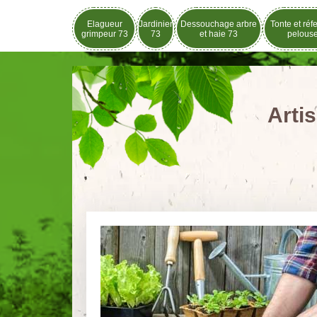
Elagueur
Jardinier
Dessouchage arbre
Tonte et réf
grimpeur 73
73
et haie 73
pelous
Arti