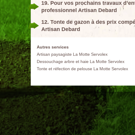
19. Pour vos prochains travaux d’entr
professionnel Artisan Debard
12. Tonte de gazon à des prix compéti
Artisan Debard
Autres services
Artisan paysagiste La Motte Servolex
Dessouchage arbre et haie La Motte Servolex
Tonte et réfection de pelouse La Motte Servolex